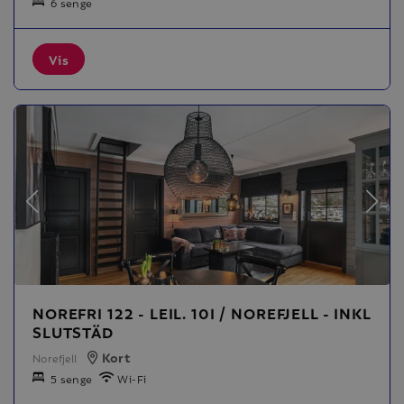
6 senge
Vis
NOREFRI 122 - LEIL. 10I / NOREFJELL - INKL
SLUTSTÄD
Kort
Norefjell
5 senge
Wi-Fi