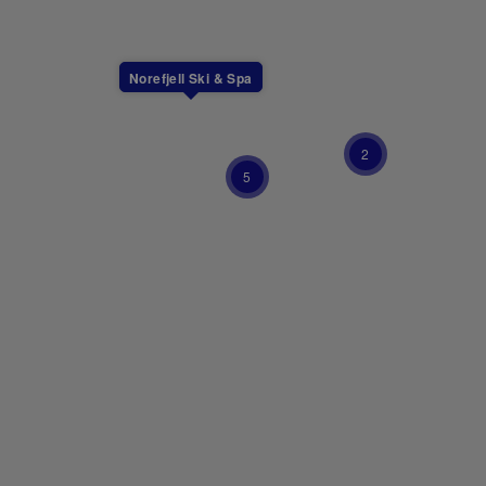
Norefjell Ski & Spa
2
5