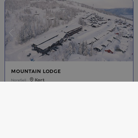
MOUNTAIN LODGE
Leaflet
OpenStreetMap
|
©
contributors
Kort
Norefjell
Ski in / Ski out
Vis (3)