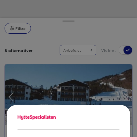
Filtre
8 alternativer
Vis kort
NOREFRI LGH. 81 / NOREFJELL – INKL.