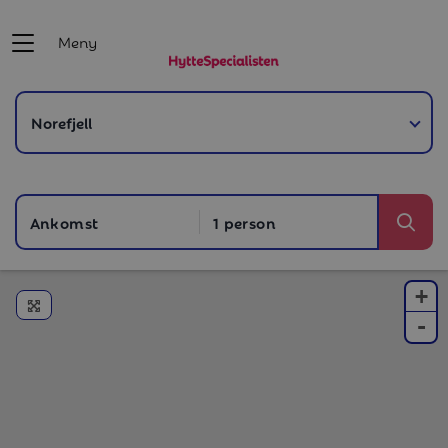
Meny
Ankomst
1 person
Søg
+
Forstør kort
-