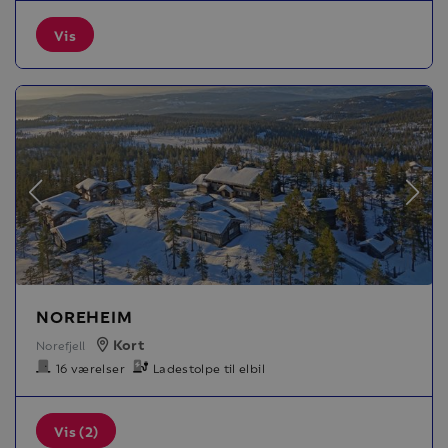
Vis
NOREHEIM
Kort
Norefjell
16 værelser
Ladestolpe til elbil
Vis (2)