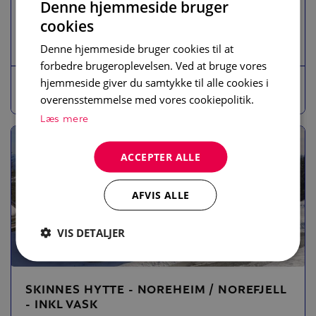
Denne hjemmeside bruger
STÄDNING
cookies
Kort
Norefjell
4 senge
Sauna
Wi-Fi
Denne hjemmeside bruger cookies til at
forbedre brugeroplevelsen. Ved at bruge vores
hjemmeside giver du samtykke til alle cookies i
Vis
overensstemmelse med vores cookiepolitik.
Læs mere
ACCEPTER ALLE
AFVIS ALLE
VIS DETALJER
SKINNES HYTTE - NOREHEIM / NOREFJELL
- INKL VASK